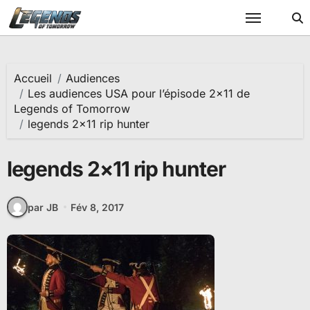
Passer
au
contenu
Accueil
Audiences
Les audiences USA pour l’épisode 2×11 de
Legends of Tomorrow
legends 2×11 rip hunter
legends 2×11 rip hunter
par JB
Fév 8, 2017