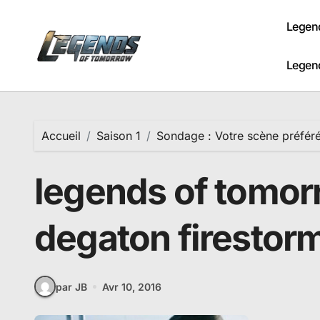
Passer
au
Legen
contenu
Legen
Accueil
Saison 1
Sondage : Votre scène préfér
legends of tomor
degaton firestor
par JB
Avr 10, 2016