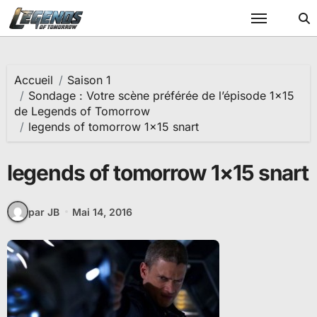
Passer
au
contenu
Accueil
Saison 1
Sondage : Votre scène préférée de l’épisode 1×15
de Legends of Tomorrow
legends of tomorrow 1×15 snart
legends of tomorrow 1×15 snart
par JB
Mai 14, 2016