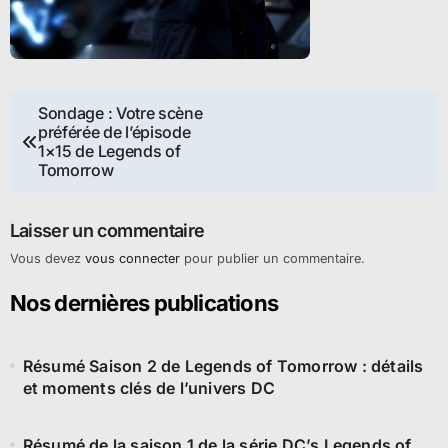
Navigation
Sondage : Votre scène
préférée de l’épisode
de
1×15 de Legends of
Tomorrow
l’article
Laisser un commentaire
Vous devez
vous connecter
pour publier un commentaire.
Nos dernières publications
Résumé Saison 2 de Legends of Tomorrow : détails
et moments clés de l’univers DC
Résumé de la saison 1 de la série DC’s Legends of